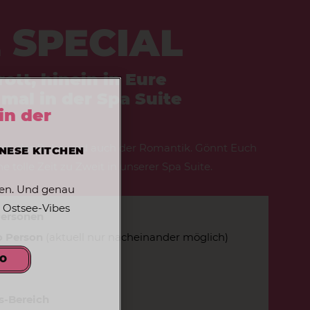
 SPECIAL
ott, hinein in Eure
mal in der Spa Suite
in der
g, der Ruhe und auch der Romantik. Gönnt Euch
ANESE KITCHEN
 tolle Zeit zu Zweit in unserer Spa Suite.
en. Und genau
 Ostsee-Vibes
Personen
o Person
(aktuell nur nacheinander
möglich)
RO
s-Bereich