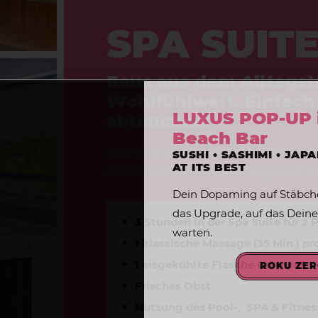
SPA SUITE
Raus aus dem Alltagstr
Wohlfühlwelt. Einfach 
LUXUS POP-UP 
abtauchen!
Beach Bar
Schenkt Euch Momente der Entspannun
SUSHI • SASHIMI • JAP
AT ITS BEST
eine Auszeit vom Trubel und genießt eine
Dein Dopaming auf Stäbch
das Upgrade, auf das Deine
3 Stunden in der Spa Suite für 2 
warten.
1 klassische Massage (35 Min.) pr
1 eisgekühlte Flasche Crèmant
ROKU ZE
Frisches Obst
Nutzung des Pool-, SPA & Fitnes