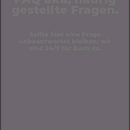
gestellte Fragen.
Sollte hier eine Frage
unbeantwortet bleiben: wir
sind 24/7 für Euch da.