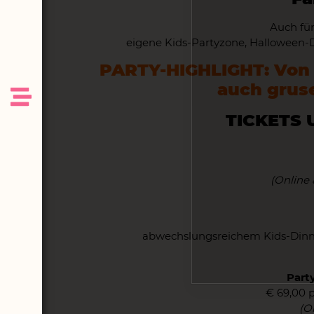
Auch für
eigene Kids-Partyzone, Halloween-D
PARTY-HIGHLIGHT: Von 1
auch gruse
TICKETS 
(Online 
abwechslungsreichem Kids-Dinn
Part
€ 69,00 p.
(O