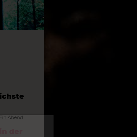
ichste
 Ein Abend
in der