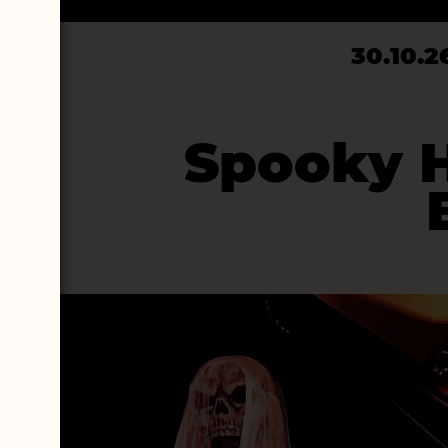
30.10.2
Spooky H