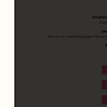
Empfang
Eint
Da
Da wir ein mehrgängiges Menü ser
E