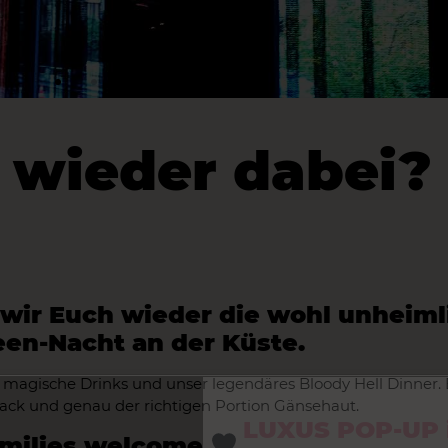
r wieder dabei?
wir Euch wieder die wohl unheiml
en-Nacht an der Küste.
, magische Drinks und unser legendäres Bloody Hell Dinner.
mack und genau der richtigen Portion Gänsehaut.
LUXUS POP-UP 
milies welcome