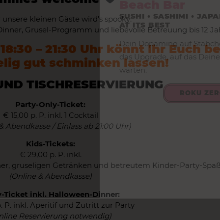
Beach Bar
SUSHI • SASHIMI • JAP
 unsere kleinen Gäste wird’s spooky:
AT ITS BEST
inner, Grusel-Programm und liebevolle Betreuung bis 12 Ja
Dein Dopaming auf Stäbch
8:30 – 21:30 Uhr könnt Ihr Euch be
das Upgrade, auf das Deine
lig gut schminken lassen!
warten.
UND TISCHRESERVIERUNG
ROKU ZE
Party-Only-Ticket:
€ 15,00 p. P. inkl. 1 Cocktail
& Abendkasse / Einlass ab 21:00 Uhr)
Kids-Tickets:
€ 29,00 p. P. inkl.
er, gruseligen Getränken und betreutem Kinder-Party-Spa
(Online & Abendkasse)
y-Ticket inkl. Halloween-Dinner:
 P. inkl. Aperitif und Zutritt zur Party
nline Reservierung notwendig)