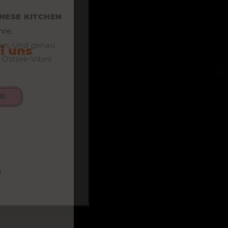
ANESE KITCHEN
hre.
en. Und genau
i uns
 Ostsee-Vibes
RO
ß