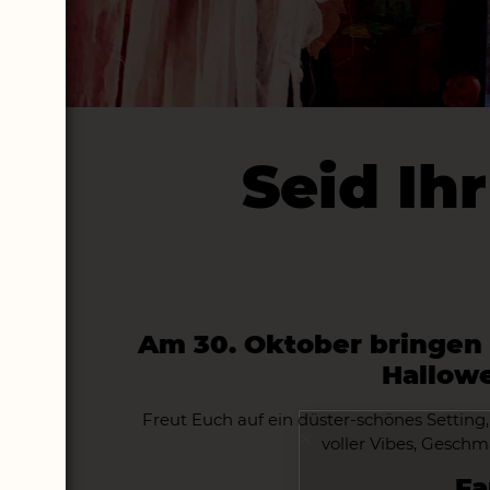
Seid Ih
Am 30. Oktober bringen 
Hallowe
Freut Euch auf ein düster-schönes Setting
voller Vibes, Gesch
Fa